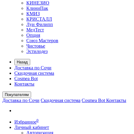
КИНЕЗИО
КлиниПак
КМИЗ
КРИСТАЛЛ
Луи Филипп
МедТест
Опция
Союз Мастеров
Чистовье
Эстилодез
Назад
Доставка по Сочи
Скидочная система
Cosmea Bot
Контакты
Покупателям
Доставка по Сочи
Скидочная система
Cosmea Bot
Контакты
0
Избранное
Личный кабинет
Авторизация