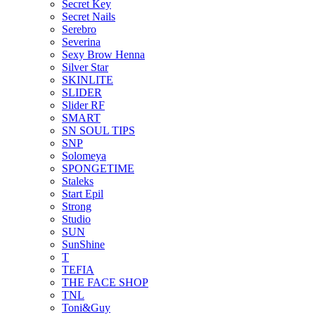
Secret Key
Secret Nails
Serebro
Severina
Sexy Brow Henna
Silver Star
SKINLITE
SLIDER
Slider RF
SMART
SN SOUL TIPS
SNP
Solomeya
SPONGETIME
Staleks
Start Epil
Strong
Studio
SUN
SunShine
T
TEFIA
THE FACE SHOP
TNL
Toni&Guy