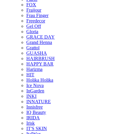
FOX
Fraijour
Frau Finger
Freedecor
Gel Off
Gloria
GRACE DAY
Grand Henna
Grattol
GUASHA
HAIRBRUSH
HAPPY BAR
Harizma
HIT
Holika Holika
Ice Nova
InGarden
INKI
INNATURE
Innisfree
IQ Beauty
IRIDA
Irisk
IT'S SKIN
ItalWax