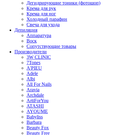
Дегидрирующие тоники (фотошоп)
Крема для рук
Крема для ног
Холодный парафин
Свеча для ухода
Депиляция
Аппаратура
Воск
Сопутствующие товары
Производители
3W CLINIC
7Tones
A'PIEU
Adele
Albi
All For Nails
Aravia
Archdale
ArtiForYou
ATASHI
AYOUME
Babyliss
Barbara
Beauty Fox
Beauty Free