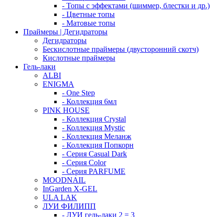
- Топы с эффектами (шиммер, блестки и др.)
- Цветные топы
- Матовые топы
Праймеры | Дегидраторы
Дегидраторы
Бескислотные праймеры (двусторонний скотч)
Кислотные праймеры
Гель-лаки
ALBI
ENIGMA
- One Step
- Коллекция 6мл
PINK HOUSE
- Коллекция Crystal
- Коллекция Mystic
- Коллекция Меланж
- Коллекция Попкорн
- Серия Casual Dark
- Серия Color
- Серия PARFUME
MOODNAIL
InGarden X-GEL
ULA LAK
ЛУИ ФИЛИПП
- ЛУИ гель-лаки 2 = 3