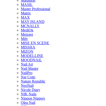
Marathon
MASIL
Master Professional
Matrix
MAX
MAY ISLAND
MCNALLY
MediOk
Metzger
Milv
MISE EN SCENE
MISSHA
MIZON
MODELLINE
MOODNAIL
Nail Art
Nail Master
NailPro
Nar Cotic
Nature Republic
NeoNail
Nicole Diary
NIK Nails
Nippon Nippers
Olea Nail