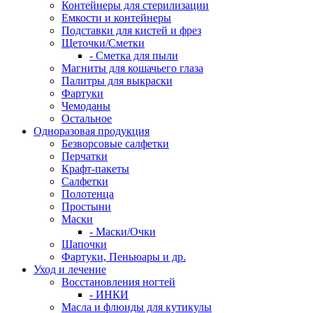
Контейнеры для стерилизации
Емкости и контейнеры
Подставки для кистей и фрез
Щеточки/Сметки
- Сметка для пыли
Магниты для кошачьего глаза
Палитры для выкраски
Фартуки
Чемоданы
Остальное
Одноразовая продукция
Безворсовые салфетки
Перчатки
Крафт-пакеты
Салфетки
Полотенца
Простыни
Маски
- Маски/Очки
Шапочки
Фартуки, Пеньюары и др.
Уход и лечение
Восстановления ногтей
- ИНКИ
Масла и флюиды для кутикулы