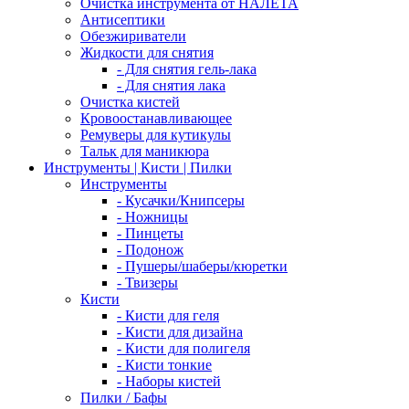
Очистка инструмента от НАЛЕТА
Антисептики
Обезжириватели
Жидкости для снятия
- Для снятия гель-лака
- Для снятия лака
Очистка кистей
Кровоостанавливающее
Ремуверы для кутикулы
Тальк для маникюра
Инструменты | Кисти | Пилки
Инструменты
- Кусачки/Книпсеры
- Ножницы
- Пинцеты
- Подонож
- Пушеры/шаберы/кюретки
- Твизеры
Кисти
- Кисти для геля
- Кисти для дизайна
- Кисти для полигеля
- Кисти тонкие
- Наборы кистей
Пилки / Бафы