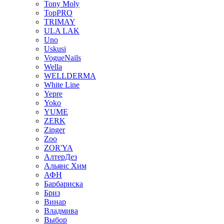
Tony Moly
TopPRO
TRIMAY
ULA LAK
Uno
Uskusi
VogueNails
Wella
WELLDERMA
White Line
Yepre
Yoko
YUME
ZERK
Zinger
Zoo
ZOR'YA
АлтерДез
Альянс Хим
АФН
Барбариска
Бриз
Винар
Владмива
Выбор