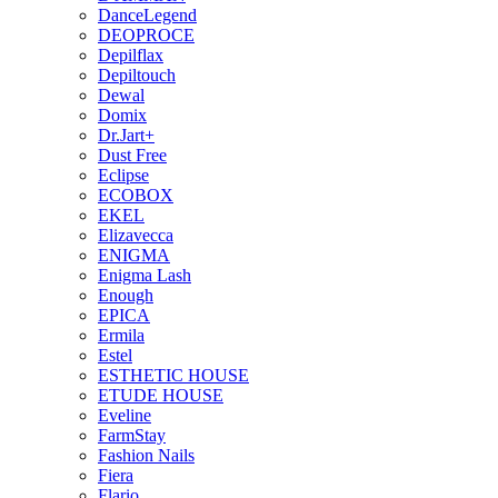
DanceLegend
DEOPROCE
Depilflax
Depiltouch
Dewal
Domix
Dr.Jart+
Dust Free
Eclipse
ECOBOX
EKEL
Elizavecca
ENIGMA
Enigma Lash
Enough
EPICA
Ermila
Estel
ESTHETIC HOUSE
ETUDE HOUSE
Eveline
FarmStay
Fashion Nails
Fiera
Flario