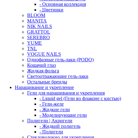
- Основная коллекция
- Цветники
BLOOM
MANITA
NIK NAILS
GRATTOL
SEREBRO
YUME
TNL
VOGUE NAILS
Однофазные гель-лаки (PODO)
Кошачий глаз
Жидкая фольга
Светоотражающие гель-лаки
Остальные бренды
Наращивание и укрепление
Гели для наращивания и укрепления
- Liquid gel (Гели во флаконе с кистью)
- Гели-желе
- Жидкие гели
- Моделирующие гели
Полигели | Акригели
- Жидкий полигель
- Полигели
Стекловолокно для укрепления