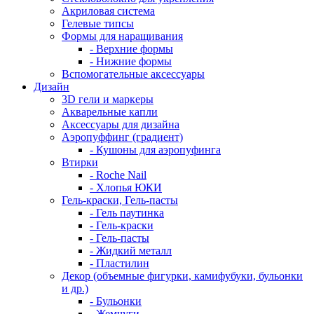
Акриловая система
Гелевые типсы
Формы для наращивания
- Верхние формы
- Нижние формы
Вспомогательные аксессуары
Дизайн
3D гели и маркеры
Акварельные капли
Аксессуары для дизайна
Аэропуффинг (градиент)
- Кушоны для аэропуфинга
Втирки
- Roche Nail
- Хлопья ЮКИ
Гель-краски, Гель-пасты
- Гель паутинка
- Гель-краски
- Гель-пасты
- Жидкий металл
- Пластилин
Декор (объемные фигурки, камифубуки, бульонки
и др.)
- Бульонки
- Жемчуги