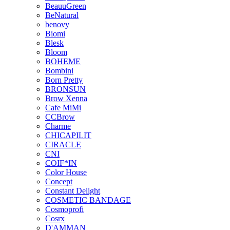
BeauuGreen
BeNatural
benovy
Biomi
Blesk
Bloom
BOHEME
Bombini
Born Pretty
BRONSUN
Brow Xenna
Cafe MiMi
CCBrow
Charme
CHICAPILIT
CIRACLE
CNI
COIF*IN
Color House
Concept
Constant Delight
COSMETIC BANDAGE
Cosmoprofi
Cosrx
D'AMMAN