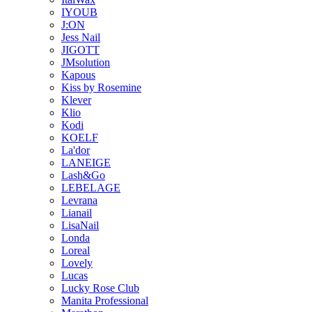
IYOUB
J:ON
Jess Nail
JIGOTT
JMsolution
Kapous
Kiss by Rosemine
Klever
Klio
Kodi
KOELF
La'dor
LANEIGE
Lash&Go
LEBELAGE
Levrana
Lianail
LisaNail
Londa
Loreal
Lovely
Lucas
Lucky Rose Club
Manita Professional