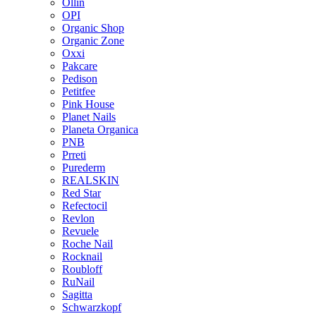
Ollin
OPI
Organic Shop
Organic Zone
Oxxi
Pakcare
Pedison
Petitfee
Pink House
Planet Nails
Planeta Organica
PNB
Prreti
Purederm
REALSKIN
Red Star
Refectocil
Revlon
Revuele
Roche Nail
Rocknail
Roubloff
RuNail
Sagitta
Schwarzkopf