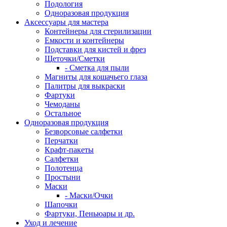
Подология
Одноразовая продукция
Аксессуары для мастера
Контейнеры для стерилизации
Емкости и контейнеры
Подставки для кистей и фрез
Щеточки/Сметки
- Сметка для пыли
Магниты для кошачьего глаза
Палитры для выкраски
Фартуки
Чемоданы
Остальное
Одноразовая продукция
Безворсовые салфетки
Перчатки
Крафт-пакеты
Салфетки
Полотенца
Простыни
Маски
- Маски/Очки
Шапочки
Фартуки, Пеньюары и др.
Уход и лечение