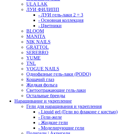
ULA LAK
ЛУИ ФИЛИПП
- ЛУИ гель-лаки 2 = 3
- Основная коллекция
- Цветники
BLOOM
MANITA
NIK NAILS
GRATTOL
SEREBRO
YUME
TNL
VOGUE NAILS
Однофазные гель-лаки (PODO)
Кошачий глаз
Жидкая фольга
Светоотражающие гель-лаки
Остальные бренды
Наращивание и укрепление
Гели для наращивания и укрепления
- Liquid gel (Гели во флаконе с кистью)
- Гели-желе
- Жидкие гели
- Моделирующие гели
Полигели | Акригели