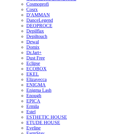
Cosmoprofi
Cosrx
D'AMMAN
DanceLegend
DEOPROCE
Depilflax
Depiltouch
Dewal
Domix
Dr.Jart+
Dust Free
Eclipse
ECOBOX
EKEL
Elizavecca
ENIGMA
Enigma Lash
Enough
EPICA
Ermila
Estel
ESTHETIC HOUSE
ETUDE HOUSE
Eveline
FarmStay