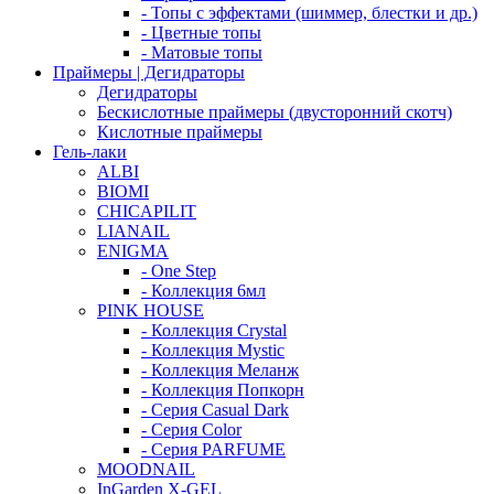
- Топы с эффектами (шиммер, блестки и др.)
- Цветные топы
- Матовые топы
Праймеры | Дегидраторы
Дегидраторы
Бескислотные праймеры (двусторонний скотч)
Кислотные праймеры
Гель-лаки
ALBI
BIOMI
CHICAPILIT
LIANAIL
ENIGMA
- One Step
- Коллекция 6мл
PINK HOUSE
- Коллекция Crystal
- Коллекция Mystic
- Коллекция Меланж
- Коллекция Попкорн
- Серия Casual Dark
- Серия Color
- Серия PARFUME
MOODNAIL
InGarden X-GEL