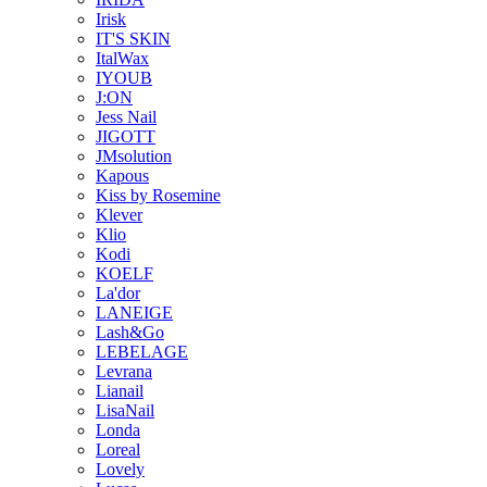
Irisk
IT'S SKIN
ItalWax
IYOUB
J:ON
Jess Nail
JIGOTT
JMsolution
Kapous
Kiss by Rosemine
Klever
Klio
Kodi
KOELF
La'dor
LANEIGE
Lash&Go
LEBELAGE
Levrana
Lianail
LisaNail
Londa
Loreal
Lovely