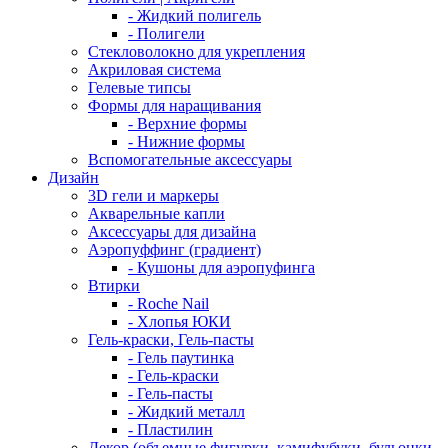
- Жидкий полигель
- Полигели
Стекловолокно для укрепления
Акриловая система
Гелевые типсы
Формы для наращивания
- Верхние формы
- Нижние формы
Вспомогательные аксессуары
Дизайн
3D гели и маркеры
Акварельные капли
Аксессуары для дизайна
Аэропуффинг (градиент)
- Кушоны для аэропуфинга
Втирки
- Roche Nail
- Хлопья ЮКИ
Гель-краски, Гель-пасты
- Гель паутинка
- Гель-краски
- Гель-пасты
- Жидкий металл
- Пластилин
Декор (объемные фигурки, камифубуки, бульонки