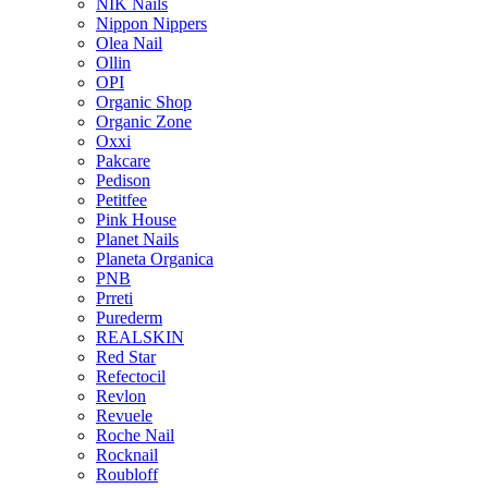
NIK Nails
Nippon Nippers
Olea Nail
Ollin
OPI
Organic Shop
Organic Zone
Oxxi
Pakcare
Pedison
Petitfee
Pink House
Planet Nails
Planeta Organica
PNB
Prreti
Purederm
REALSKIN
Red Star
Refectocil
Revlon
Revuele
Roche Nail
Rocknail
Roubloff