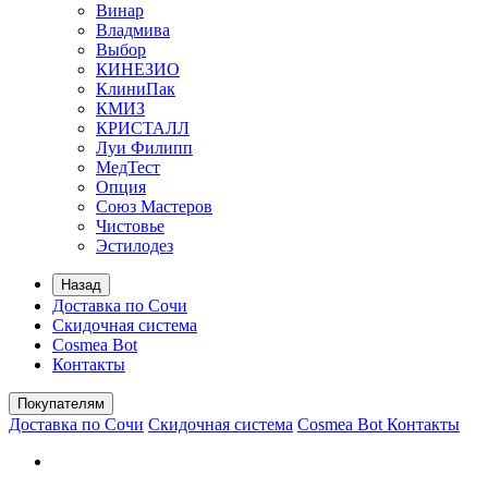
Винар
Владмива
Выбор
КИНЕЗИО
КлиниПак
КМИЗ
КРИСТАЛЛ
Луи Филипп
МедТест
Опция
Союз Мастеров
Чистовье
Эстилодез
Назад
Доставка по Сочи
Скидочная система
Cosmea Bot
Контакты
Покупателям
Доставка по Сочи
Скидочная система
Cosmea Bot
Контакты