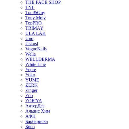
THE FACE SHOP
TNL
Toni&Guy
Tony Moly
TopPRO
TRIMAY
ULA LAK
Uno
Uskusi
VogueNails
Wella
WELLDERMA
White Line
Yepre
Yoko
YUME
ZERK
Zinger
Zoo
ZOR'YA
АлтерДез
Альянс Хим
АФН
Барбариска
Бриз