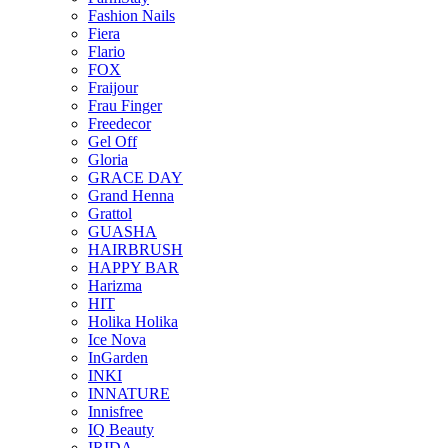
Fashion Nails
Fiera
Flario
FOX
Fraijour
Frau Finger
Freedecor
Gel Off
Gloria
GRACE DAY
Grand Henna
Grattol
GUASHA
HAIRBRUSH
HAPPY BAR
Harizma
HIT
Holika Holika
Ice Nova
InGarden
INKI
INNATURE
Innisfree
IQ Beauty
IRIDA