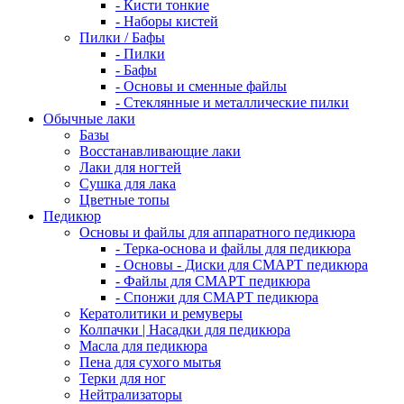
- Кисти тонкие
- Наборы кистей
Пилки / Бафы
- Пилки
- Бафы
- Основы и сменные файлы
- Стеклянные и металлические пилки
Обычные лаки
Базы
Восстанавливающие лаки
Лаки для ногтей
Сушка для лака
Цветные топы
Педикюр
Основы и файлы для аппаратного педикюра
- Терка-основа и файлы для педикюра
- Основы - Диски для СМАРТ педикюра
- Файлы для СМАРТ педикюра
- Спонжи для СМАРТ педикюра
Кератолитики и ремуверы
Колпачки | Насадки для педикюра
Масла для педикюра
Пена для сухого мытья
Терки для ног
Нейтрализаторы