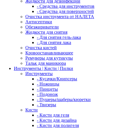
Жидкости для дезинфекции
- Средства для инструментов
- Средства для поверхностей
Очистка инструмента от НАЛЕТА
Антисептики
Обезжириватели
Жидкости для снятия
- Для снятия гель-лака
- Для снятия лака
Очистка кистей
Кровоостанавливающее
Ремуверы для кутикулы
Тальк для маникюра
Инструменты | Кисти | Пилки
Инструменты
- Кусачки/Книпсеры
- Ножницы
- Пинцеты
- Подонож
- Пушеры/шаберы/кюретки
- Твизеры
Кисти
- Кисти для геля
- Кисти для дизайна
- Кисти для полигеля