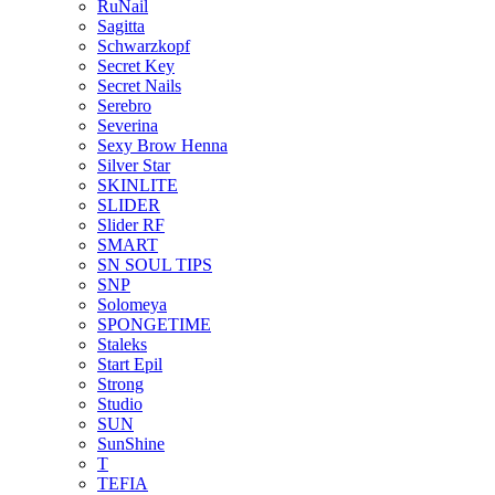
RuNail
Sagitta
Schwarzkopf
Secret Key
Secret Nails
Serebro
Severina
Sexy Brow Henna
Silver Star
SKINLITE
SLIDER
Slider RF
SMART
SN SOUL TIPS
SNP
Solomeya
SPONGETIME
Staleks
Start Epil
Strong
Studio
SUN
SunShine
T
TEFIA