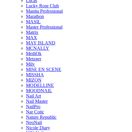
Lucas
Lucky Rose Club
Manita Professional
Marathon
MASIL
Master Professional
Matrix
MAX
MAY ISLAND
MCNALLY
MediOk
Metzger
Milv
MISE EN SCENE
MISSHA
MIZON
MODELLINE
MOODNAIL
Nail Art
Nail Master
NailPro
Nar Cotic
Nature Republic
NeoNail
Nicole Diary