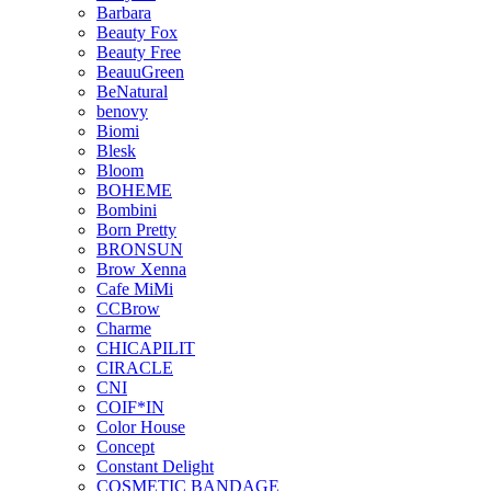
Barbara
Beauty Fox
Beauty Free
BeauuGreen
BeNatural
benovy
Biomi
Blesk
Bloom
BOHEME
Bombini
Born Pretty
BRONSUN
Brow Xenna
Cafe MiMi
CCBrow
Charme
CHICAPILIT
CIRACLE
CNI
COIF*IN
Color House
Concept
Constant Delight
COSMETIC BANDAGE