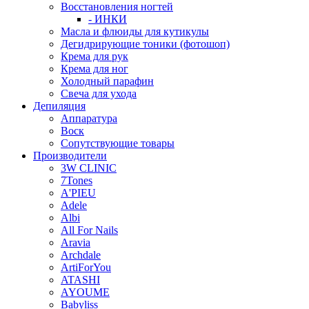
Восстановления ногтей
- ИНКИ
Масла и флюиды для кутикулы
Дегидрирующие тоники (фотошоп)
Крема для рук
Крема для ног
Холодный парафин
Свеча для ухода
Депиляция
Аппаратура
Воск
Сопутствующие товары
Производители
3W CLINIC
7Tones
A'PIEU
Adele
Albi
All For Nails
Aravia
Archdale
ArtiForYou
ATASHI
AYOUME
Babyliss